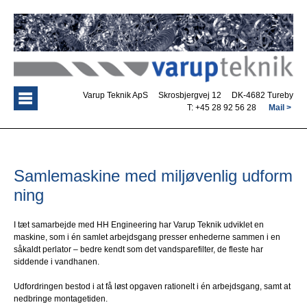
Varup Teknik ApS Skrosbjergvej 12 DK-4682 Tureby
T: +45 28 92 56 28
Mail >
Samlemaskine med miljøvenlig udform
ning
I tæt samarbejde med HH Engineering har Varup Teknik udviklet en
maskine, som i én samlet arbejdsgang presser enhederne sammen i en
såkaldt perlator – bedre kendt som det vandsparefilter, de fleste har
siddende i vandhanen.
Udfordringen bestod i at få løst opgaven rationelt i én arbejdsgang, samt at
nedbringe montagetiden.